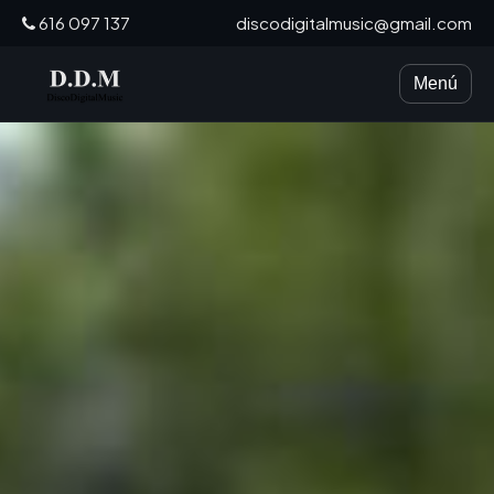
616 097 137
discodigitalmusic@gmail.com
Menú