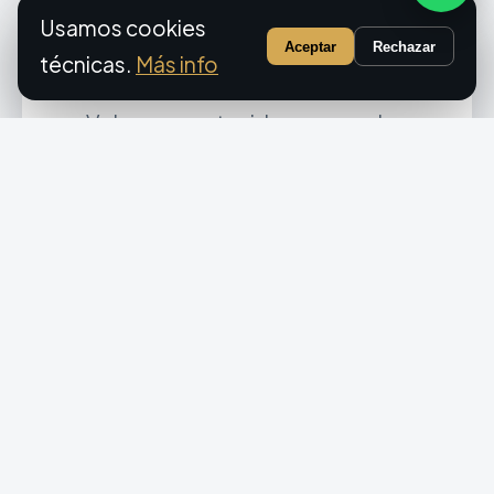
Usamos cookies
CÓCTEL
Aceptar
Rechazar
técnicas.
Más info
Conversación cómoda
Volumen contenido para que los
invitados se conozcan. La base para
que luego el salón entre con energía.
BANQUETE
Acompañamiento discreto
Música suave que no tapa las
conversaciones ni los brindis. Solo
intervenimos en los momentos
acordados.